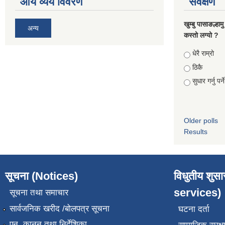
आय व्यय विवरण
सर्वेक्षण
खुम्बु पासाङल्हा
अन्य
कस्तो लग्यो ?
Choices
धेरै राम्रो
ठिकै
सुधार गर्नु पर्न
Older polls
Results
सूचना (Notices)
विधुतीय शुस
services)
सूचना तथा समाचार
सार्वजनिक खरीद /बोलपत्र सूचना
घटना दर्ता
एन, कानुन तथा निर्देशिका