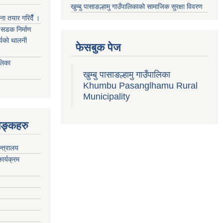
खुम्बु पासाङल्हामु गाउँपालिकाको सामाजिक सुरक्षा विवरण
जना तयार गरिदैँ ।
्म सडक निर्माण
ार्यको थालनी
फेसबुक पेज
ालिका
खुम्बु पासाङल्हामु गाउँपालिका
Khumbu Pasanglhamu Rural
Municipality
िङ्कहरु
न्त्रालय
ार्यक्रम