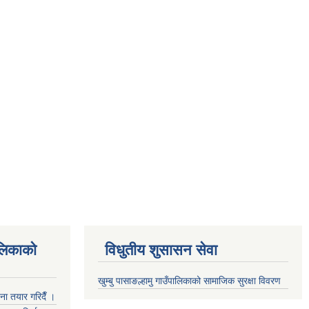
ालिकाको
विधुतीय शुसासन सेवा
खुम्बु पासाङल्हामु गाउँपालिकाको सामाजिक सुरक्षा विवरण
जना तयार गरिदैँ ।