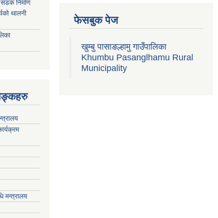
्म सडक निर्माण
ार्यको थालनी
फेसबुक पेज
ालिका
खुम्बु पासाङल्हामु गाउँपालिका
Khumbu Pasanglhamu Rural
Municipality
िङ्कहरु
न्त्रालय
ार्यक्रम
ि मन्त्रालय