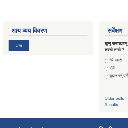
आय व्यय विवरण
सर्वेक्षण
खुम्बु पासाङल्हा
अन्य
कस्तो लग्यो ?
Choices
धेरै राम्रो
ठिकै
सुधार गर्नु पर्न
Older polls
Results