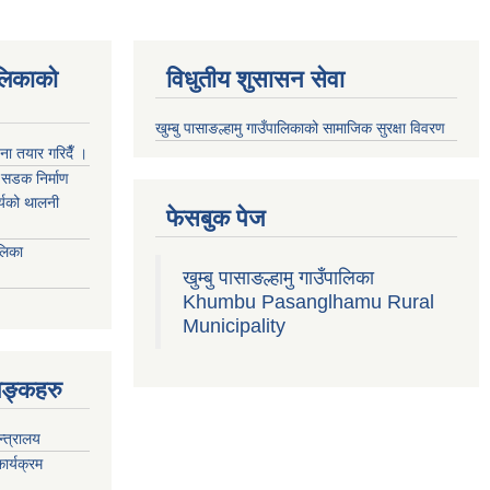
ालिकाको
विधुतीय शुसासन सेवा
खुम्बु पासाङल्हामु गाउँपालिकाको सामाजिक सुरक्षा विवरण
जना तयार गरिदैँ ।
्म सडक निर्माण
ार्यको थालनी
फेसबुक पेज
ालिका
खुम्बु पासाङल्हामु गाउँपालिका
Khumbu Pasanglhamu Rural
Municipality
िङ्कहरु
न्त्रालय
ार्यक्रम