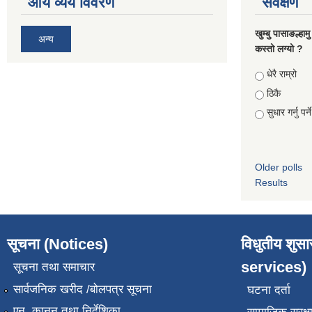
आय व्यय विवरण
सर्वेक्षण
खुम्बु पासाङल्हा
अन्य
कस्तो लग्यो ?
Choices
धेरै राम्रो
ठिकै
सुधार गर्नु पर्न
Older polls
Results
सूचना (Notices)
विधुतीय शुस
services)
सूचना तथा समाचार
सार्वजनिक खरीद /बोलपत्र सूचना
घटना दर्ता
एन, कानुन तथा निर्देशिका