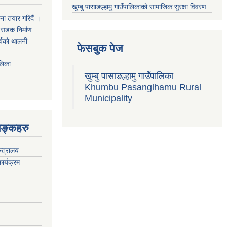
खुम्बु पासाङल्हामु गाउँपालिकाको सामाजिक सुरक्षा विवरण
जना तयार गरिदैँ ।
्म सडक निर्माण
ार्यको थालनी
फेसबुक पेज
ालिका
खुम्बु पासाङल्हामु गाउँपालिका
Khumbu Pasanglhamu Rural
Municipality
िङ्कहरु
न्त्रालय
ार्यक्रम