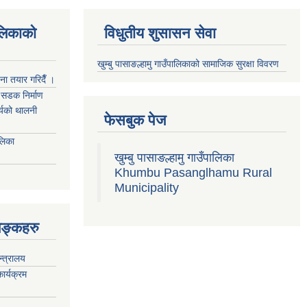
ालिकाको
विधुतीय शुसासन सेवा
खुम्बु पासाङल्हामु गाउँपालिकाको सामाजिक सुरक्षा विवरण
जना तयार गरिदैँ ।
्म सडक निर्माण
ार्यको थालनी
फेसबुक पेज
ालिका
खुम्बु पासाङल्हामु गाउँपालिका
Khumbu Pasanglhamu Rural
Municipality
िङ्कहरु
न्त्रालय
ार्यक्रम