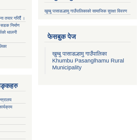
खुम्बु पासाङल्हामु गाउँपालिकाको सामाजिक सुरक्षा विवरण
जना तयार गरिदैँ ।
्म सडक निर्माण
ार्यको थालनी
फेसबुक पेज
ालिका
खुम्बु पासाङल्हामु गाउँपालिका
Khumbu Pasanglhamu Rural
Municipality
िङ्कहरु
न्त्रालय
ार्यक्रम