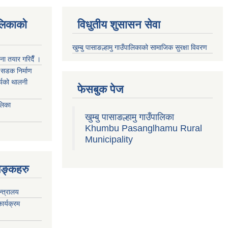
ालिकाको
विधुतीय शुसासन सेवा
खुम्बु पासाङल्हामु गाउँपालिकाको सामाजिक सुरक्षा विवरण
जना तयार गरिदैँ ।
्म सडक निर्माण
ार्यको थालनी
फेसबुक पेज
ालिका
खुम्बु पासाङल्हामु गाउँपालिका
Khumbu Pasanglhamu Rural
Municipality
िङ्कहरु
न्त्रालय
ार्यक्रम