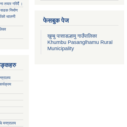
जना तयार गरिदैँ ।
्म सडक निर्माण
ार्यको थालनी
फेसबुक पेज
ालिका
खुम्बु पासाङल्हामु गाउँपालिका
Khumbu Pasanglhamu Rural
Municipality
िङ्कहरु
न्त्रालय
ार्यक्रम
ि मन्त्रालय