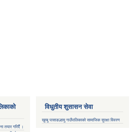
ालिकाको
विधुतीय शुसासन सेवा
खुम्बु पासाङल्हामु गाउँपालिकाको सामाजिक सुरक्षा विवरण
जना तयार गरिदैँ ।