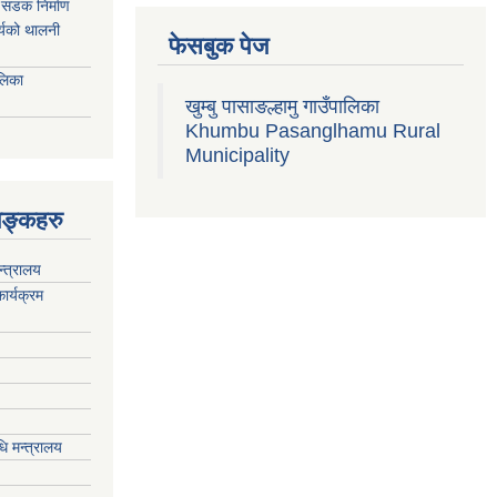
्म सडक निर्माण
ार्यको थालनी
फेसबुक पेज
ालिका
खुम्बु पासाङल्हामु गाउँपालिका
Khumbu Pasanglhamu Rural
Municipality
िङ्कहरु
न्त्रालय
ार्यक्रम
ि मन्त्रालय