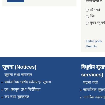
कस्तो लग्यो ?
Choices
धेरै राम्रो
ठिकै
सुधार गर्नु पर्न
Older polls
Results
सूचना (Notices)
विधुतीय शुस
services)
सूचना तथा समाचार
सार्वजनिक खरीद /बोलपत्र सूचना
घटना दर्ता
एन, कानुन तथा निर्देशिका
सामाजिक सुरक्ष
कर तथा शुल्कहरु
नागरिक वडापत्