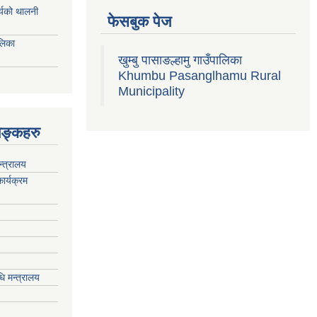
ार्यको थालनी
फेसबुक पेज
ालिका
खुम्बु पासाङल्हामु गाउँपालिका
Khumbu Pasanglhamu Rural
Municipality
िङ्कहरु
न्त्रालय
ार्यक्रम
ि मन्त्रालय