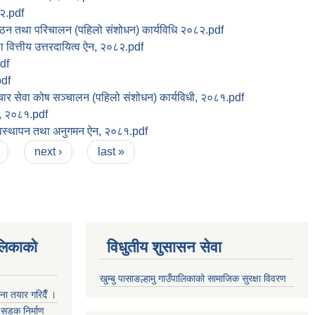
८२.pdf
गठन तथा परिचालन (पहिलो संशोधन) कार्यविधि २०८२.pdf
ा वित्तीय उत्तरदायित्व ऐन, २०८२.pdf
df
df
पचार सेवा कोष सञ्चालन (पहिलो संशोधन) कार्यविधी, २०८१.pdf
न, २०८१.pdf
्यवस्थापन तथा अनुगमन ऐन, २०८१.pdf
next ›
last »
ालिकाको
विधुतीय शुसासन सेवा
खुम्बु पासाङल्हामु गाउँपालिकाको सामाजिक सुरक्षा विवरण
जना तयार गरिदैँ ।
्म सडक निर्माण